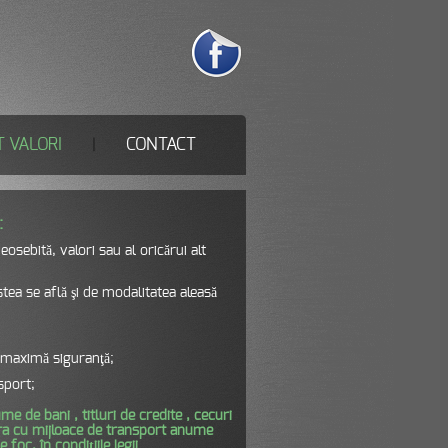
 VALORI
CONTACT
|
:
sebită, valori sau al oricărui alt
tea se află şi de modalitatea aleasă
e maximă siguranţă;
sport;
e de bani , titluri de credite , cecuri
igura cu mijloace de transport anume
foc, în condiţiile legii.