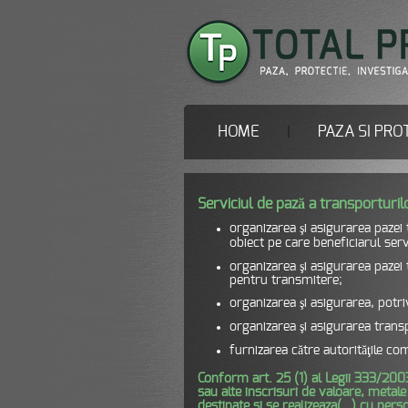
HOME
PAZA SI PRO
|
Serviciul de pază a transporturil
organizarea şi asigurarea pazei 
obiect pe care beneficiarul serv
organizarea şi asigurarea pazei 
pentru transmitere;
organizarea şi asigurarea, potriv
organizarea şi asigurarea transp
furnizarea către autorităţile co
Conform art. 25 (1) al Legii 333/2003,
sau alte inscrisuri de valoare, metale
destinate si se realizeaza(…) cu person