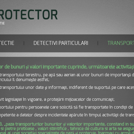
TECTIE
DETECTIVI PARTICULARI
TRANSPORT
|
|
or de bunuri şi valori importante cuprinde, următoarele activităţi
transportului terestru, pe apă sau aerian al unor bunuri de importanţă deo
iciului îl denumeşte astfel;
transportului unor date şi informaţii, indiferent de suportul pe care aces
it legislaţiei în vigoare, a protejării mijloacelor de comunicaţii;
ortului pentru persoanele care solicită să fie transportate în condiţii d
mpetente a datelor despre incidentele apărute în timpul activităţii de tran
 „paza transporturilor bunurilor şi valorilor importante, constand in sum
 si pietre pretioase , valori stiintifice , tehnice de cultura si arta se as
al al unei societăţi specializate de pază şi protecţie, înarmaţi cu arme de 